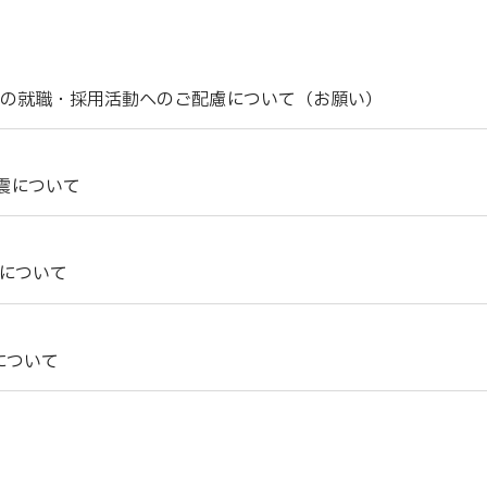
の就職・採用活動へのご配慮について（お願い）
震について
験について
について