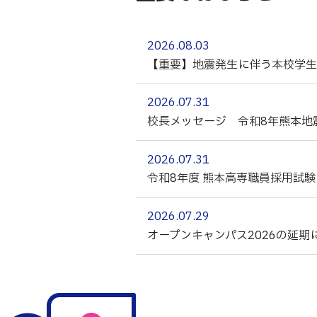
2026.08.03
【重要】地震発生に伴う本校学生
2026.07.31
校長メッセージ 令和8年熊本地
2026.07.31
令和8年度 熊本高専職員採用試
2026.07.29
オープンキャンパス2026の延期