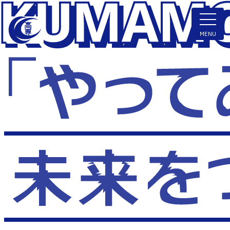
ENGLISH
MENU
学科・専攻科
電子情報学系学科
特色ある取組
電子情報通信工学科
知能制御情報工学科
入試情報
情報工学科
入試速報
融合・複合工学系学科
お知らせ
機械知能システム工学科
入学者選抜検査 情報
建築社会デザイン工学科
パンフレット・紹介動画
イベント