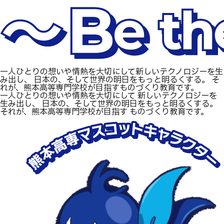
生物化学システム工学科
Webオープンキャンパス
オープンキャンパス等
学校概要
交通アクセス
基幹教育科
進学の手引き
教員紹介
学生生活
専攻科
入学料および授業料
パンフレット・紹介動画
産学官連携・地域連携
電子情報システム工学専攻
受験生向け 熊本高専 Q&A
一人ひとりの想いや情熱を大切にして新しいテクノロジーを生
生産システム工学専攻
国際交流
受賞等
み出し、
日本の、そして世界の明日をもっと明るくする。
そ
熊本高専が運用するWebサイト・SNS・動画チャネ
れが、熊本高等専門学校が目指すものづくり教育です。
一人ひとりの想いや情熱を大切にして
新しいテクノロジーを
ル等
活動報告
ご寄付・ネーミングライ
生み出し、
日本の、そして世界の明日をもっと明るくする。
ツ等
それが、熊本高等専門学校が目指す
ものづくり教育です。
キャリア関係
情報セキュリティ
図書館
アントレプレナーシップ
公開情報
その他
転職・Uターン就職
お問い合わせ
在校生・保護者の方へ